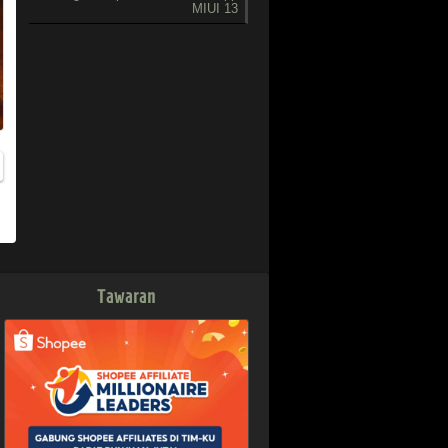
MIUI 13
rd
Tawaran