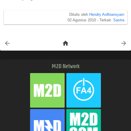
Ditulis oleh
Hendry Ardhiansyam
02 Agustus 2010 -
Terkait:
Sastra
arrow_back
home
arrow_forward
M2D Network