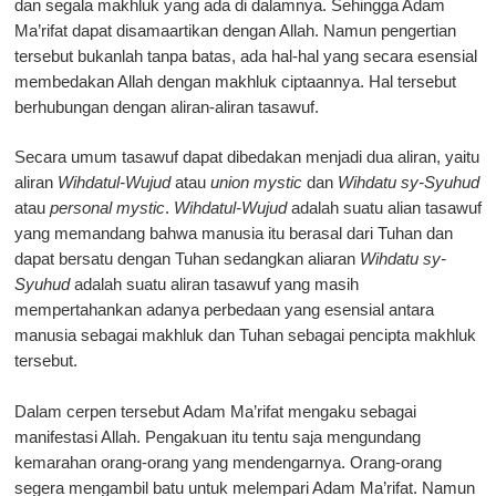
dan segala makhluk yang ada di dalamnya. Sehingga Adam
Ma’rifat dapat disamaartikan dengan Allah. Namun pengertian
tersebut bukanlah tanpa batas, ada hal-hal yang secara esensial
membedakan Allah dengan makhluk ciptaannya. Hal tersebut
berhubungan dengan aliran-aliran tasawuf.
Secara umum tasawuf dapat dibedakan menjadi dua aliran, yaitu
aliran
Wihdatul-Wujud
atau
union mystic
dan
Wihdatu sy-Syuhud
atau
personal mystic
.
Wihdatul-Wujud
adalah suatu alian tasawuf
yang memandang bahwa manusia itu berasal dari Tuhan dan
dapat bersatu dengan Tuhan sedangkan aliaran
Wihdatu sy-
Syuhud
adalah suatu aliran tasawuf yang masih
mempertahankan adanya perbedaan yang esensial antara
manusia sebagai makhluk dan Tuhan sebagai pencipta makhluk
tersebut.
Dalam cerpen tersebut Adam Ma’rifat mengaku sebagai
manifestasi Allah. Pengakuan itu tentu saja mengundang
kemarahan orang-orang yang mendengarnya. Orang-orang
segera mengambil batu untuk melempari Adam Ma’rifat. Namun